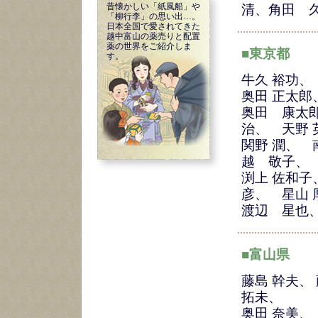
昔懐かしい「紙風船」や
清、角田 
「柳行李」の思い出…。
日本全国で愛されてきた
越中富山の薬売りと配置
薬の世界をご紹介しま
■東京都
す。
牛久 裕功
奥田 正太郎
奥田 康太郎
治、 天野 
関野 潤、 
越 敬子、
渕上 佐和子
彦、 星山 
渡辺 星也
■富山県
藤島 幹夫、
拓未、
奥田 奈美、