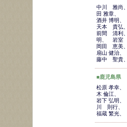
中川 雅尚、
田 雅章、
酒井 博明
天本 貴弘
前間 清利、
明、 岩室
岡田 恵美
扇山 健治、
藤中 聖貴
■鹿児島県
松原 孝幸、
木 倫江、
岩下 弘明、
川 則行、
福蔵 繁光、