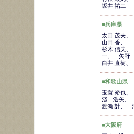
坂井 祐二
■兵庫県
太田 茂夫
山田 香、
杉木 信夫、
一、 矢野
白井 直樹
■和歌山県
玉置 裕也、
淺 浩矢
渡瀬 計、
■大阪府