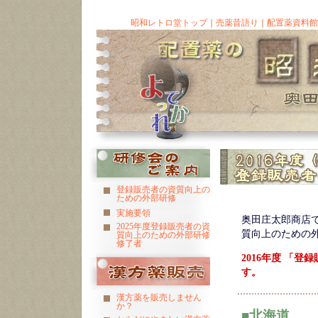
昭和レトロ堂トップ
｜
売薬昔語り
｜
配置薬資料館
登録販売者の資質向上の
ための外部研修
実施要領
奥田庄太郎商店
2025年度登録販売者の資
質向上のための
質向上のための外部研修
修了者
2016年度 「
す。
漢方薬を販売しません
か？
■北海道