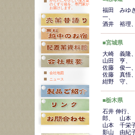
からだにやさしい漢方薬
のくすり箱を、専門家が
お届けします。
福田 みゆ
一、
酒井 裕理
■宮城県
大崎 義隆
山田 亨、
佐藤 俊一
会社地図
佐藤 真
ニュース
紺野 守、
■栃木県
石井 伸行、
郎、 山本
山本 千栄
影山 由紀