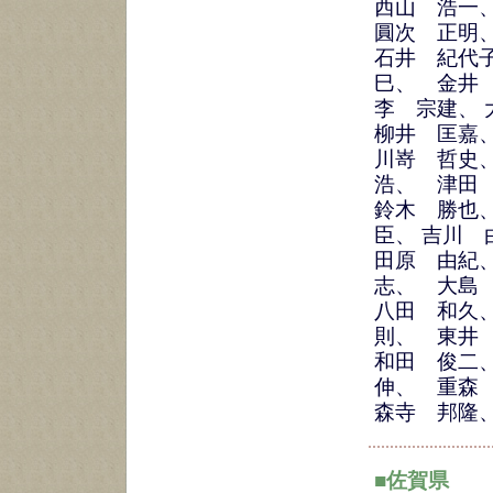
西山 浩一
圓次 正
石井 紀代
巳、 金井
李 宗建、
柳井 匡嘉
川嵜 哲史
浩、 津田
鈴木 勝也
臣、 吉川 
田原 由紀
志、 大島
八田 和久
則、 東井
和田 俊二
伸、 重森
森寺 邦隆
■佐賀県